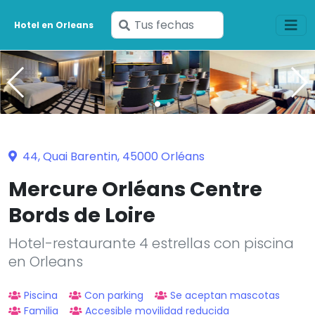
Ingresa
Hotel en Orleans
tus
fechas
44, Quai Barentin, 45000 Orléans
Mercure Orléans Centre
Bords de Loire
Hotel-restaurante 4 estrellas con piscina
en Orleans
Piscina
Con parking
Se aceptan mascotas
Familia
Accesible movilidad reducida