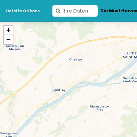
Geben
Die Must-have
Hotel in Orléans
Sie
Ihre
+
Daten
−
ein