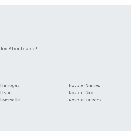
ne italian
n des Abenteuers!
l Limoges
Novotel Nantes
l Lyon
Novotel Nice
 Marseille
Novotel Orléans