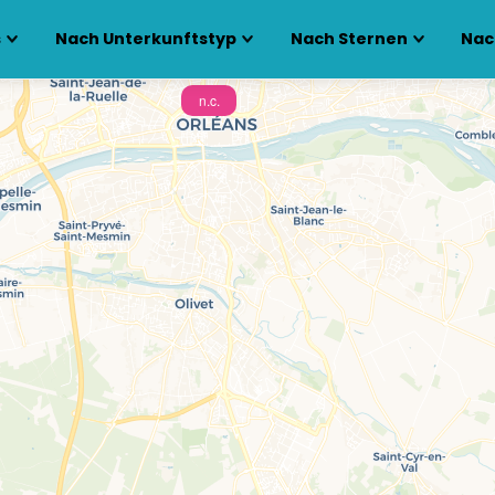
s
Nach Unterkunftstyp
Nach Sternen
Nac
n.c.