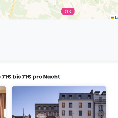
71 €
Le
b 71€ bis 71€ pro Nacht