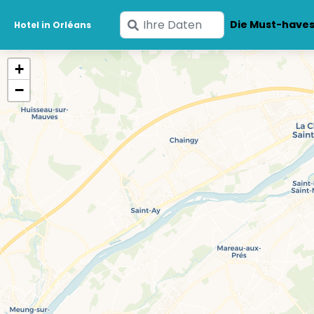
Geben
Die Must-have
Hotel in Orléans
Sie
Ihre
+
Daten
−
ein