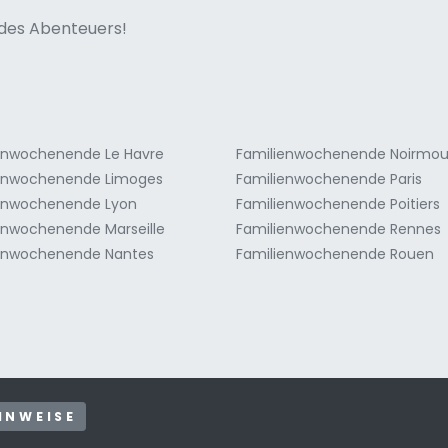
ne italian
n des Abenteuers!
enwochenende Le Havre
Familienwochenende Noirmou
enwochenende Limoges
Familienwochenende Paris
enwochenende Lyon
Familienwochenende Poitiers
enwochenende Marseille
Familienwochenende Rennes
enwochenende Nantes
Familienwochenende Rouen
INWEISE