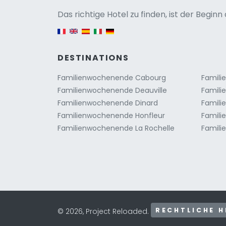
Versio
Das richtige Hotel zu finden, ist der Begin
English version
DESTINATIONS
Familienwochenende Cabourg
Famili
Familienwochenende Deauville
Famili
Familienwochenende Dinard
Famili
Familienwochenende Honfleur
Famili
Familienwochenende La Rochelle
Famili
RECHTLICHE H
© 2026, Project Reloaded.