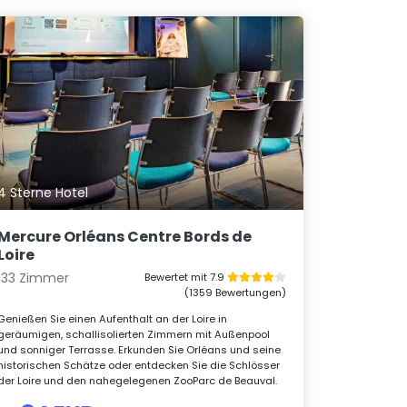
4 Sterne Hotel
Mercure Orléans Centre Bords de
Loire
133 Zimmer
Bewertet mit 7.9
(1359 Bewertungen)
Genießen Sie einen Aufenthalt an der Loire in
geräumigen, schallisolierten Zimmern mit Außenpool
und sonniger Terrasse. Erkunden Sie Orléans und seine
historischen Schätze oder entdecken Sie die Schlösser
der Loire und den nahegelegenen ZooParc de Beauval.