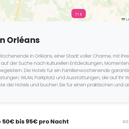
n.c.
71 €
Le
n Orléans
s Wochenende in Orléans, einer Stadt voller Charme, mit ih
Sie auf der Suche nach kulturellen Entdeckungen, Moment
t begeistern. Die Hotels für ein Familienwochenende gara
ungen: WLAN, Parkplatz und Ausstattungen, die auf Ihr W
 Liste der Hotels und buchen Sie für einen praktischen und
b 50€ bis 95€ pro Nacht
SO