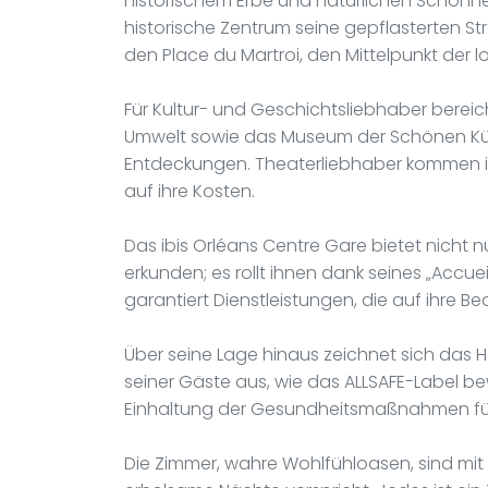
historischem Erbe und natürlichen Schönhei
historische Zentrum seine gepflasterten S
den Place du Martroi, den Mittelpunkt der 
Für Kultur- und Geschichtsliebhaber bereic
Umwelt sowie das Museum der Schönen Küns
Entdeckungen. Theaterliebhaber kommen im 
auf ihre Kosten.
Das ibis Orléans Centre Gare bietet nicht nu
erkunden; es rollt ihnen dank seines „Accu
garantiert Dienstleistungen, die auf ihre Be
Über seine Lage hinaus zeichnet sich das
seiner Gäste aus, wie das ALLSAFE-Label bewe
Einhaltung der Gesundheitsmaßnahmen für e
Die Zimmer, wahre Wohlfühloasen, sind mit