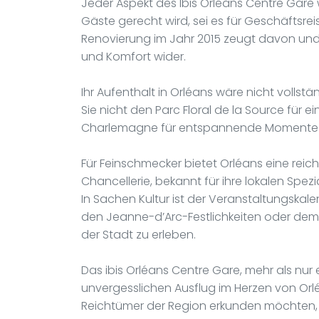
Jeder Aspekt des Ibis Orléans Centre Gare
Gäste gerecht wird, sei es für Geschäftsre
Renovierung im Jahr 2015 zeugt davon und
und Komfort wider.
Ihr Aufenthalt in Orléans wäre nicht voll
Sie nicht den Parc Floral de la Source für ei
Charlemagne für entspannende Momente mi
Für Feinschmecker bietet Orléans eine reich
Chancellerie, bekannt für ihre lokalen Spe
In Sachen Kultur ist der Veranstaltungskal
den Jeanne-d’Arc-Festlichkeiten oder dem L
der Stadt zu erleben.
Das ibis Orléans Centre Gare, mehr als nur 
unvergesslichen Ausflug im Herzen von Orl
Reichtümer der Region erkunden möchten, di