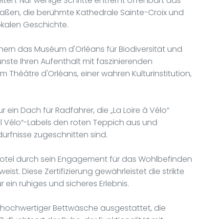
ten. Nur wenige Schritte entfernt offenbart das
traßen, die berühmte Kathedrale Sainte-Croix und
lokalen Geschichte.
hern das Muséum d'Orléans für Biodiversität und
te Ihren Aufenthalt mit faszinierenden
Théâtre d'Orléans, einer wahren Kulturinstitution,
r ein Dach für Radfahrer, die „La Loire à Vélo“
eil Vélo“-Labels den roten Teppich aus und
dürfnisse zugeschnitten sind.
 Hotel durch sein Engagement für das Wohlbefinden
ist. Diese Zertifizierung gewährleistet die strikte
in ruhiges und sicheres Erlebnis.
 hochwertiger Bettwäsche ausgestattet, die