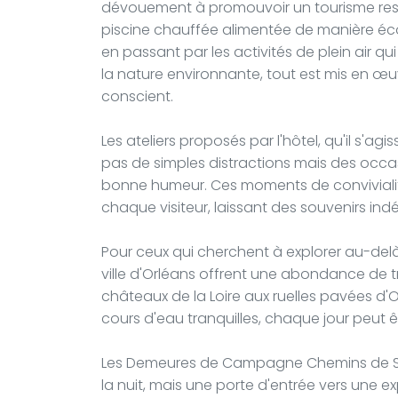
dévouement à promouvoir un tourisme resp
piscine chauffée alimentée de manière éco
en passant par les activités de plein air q
la nature environnante, tout est mis en œuv
conscient.
Les ateliers proposés par l'hôtel, qu'il s'agi
pas de simples distractions mais des occas
bonne humeur. Ces moments de convivialit
chaque visiteur, laissant des souvenirs indé
Pour ceux qui cherchent à explorer au-delà 
ville d'Orléans offrent une abondance de tré
châteaux de la Loire aux ruelles pavées d'O
cours d'eau tranquilles, chaque jour peut ê
Les Demeures de Campagne Chemins de So
la nuit, mais une porte d'entrée vers une 