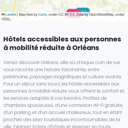
53 €
n.c.
71 €
Leaflet
|
Map tiles by
Carto
, under CC BY 3.0. Data by OpenStreetMap, under
ODbL.
Hôtels accessibles aux personnes
à mobilité réduite à Orléans
Venez découvrir Orléans, ville où chaque coin de rue
vous raconte une histoire fascinante, entre
patrimoine, paysages magnifiques et culture vivante.
Pour un séjour sans souci, les hôtels accessibles aux
personnes à mobilité réduite vous offrent le confort et
les services adaptés à vos besoins. Profitez de
chambres spacieuses, d’une connexion Wi-Fi gratuite,
d’un parking et d’un accueil chaleureux, tout en étant
proches des sites touristiques incontournables de la
ville. Explorez la liste d'hôtels et réservez en toute