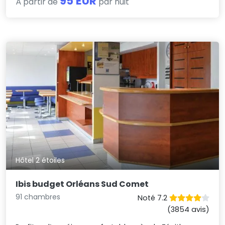
95 EUR
À partir de
par nuit
Hôtel 2 étoiles
Ibis budget Orléans Sud Comet
91 chambres
Noté 7.2
(3854 avis)