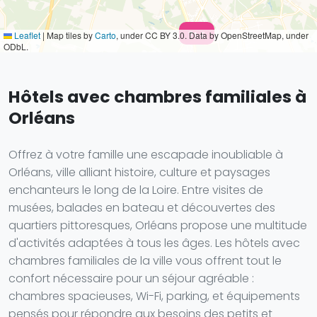
n.c.
71 €
Leaflet
|
Map tiles by
Carto
, under CC BY 3.0. Data by OpenStreetMap, under
ODbL.
Hôtels avec chambres familiales à
Orléans
Offrez à votre famille une escapade inoubliable à
Orléans, ville alliant histoire, culture et paysages
enchanteurs le long de la Loire. Entre visites de
musées, balades en bateau et découvertes des
quartiers pittoresques, Orléans propose une multitude
d'activités adaptées à tous les âges. Les hôtels avec
chambres familiales de la ville vous offrent tout le
confort nécessaire pour un séjour agréable :
chambres spacieuses, Wi-Fi, parking, et équipements
pensés pour répondre aux besoins des petits et