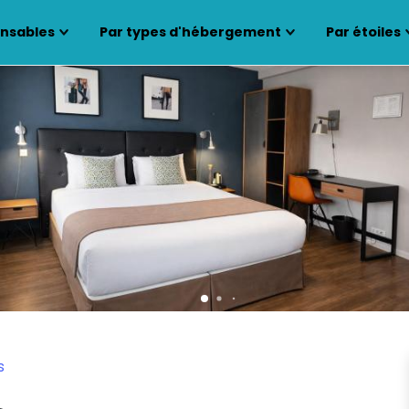
ensables
Par types d'hébergement
Par étoiles
s