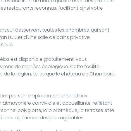
de restauration de haute qualité avec des produits
s restaurants reconnus, facilitant ainsi votre
scenseur desservant toutes les chambres, qui sont
ran LCD et d'une salle de bains privative,
 souci.
vélos est disponible gratuitement, vous
irons de manière écologique. Cette facilité
sses de la région, telles que le château de Chambord,
ment par son emplacement idéal et ses
 atmosphère conviviale et accueillante, reflétant
rsonnel polyglotte, la bibliothèque, la terrasse et le
 à une expérience des plus agréables.