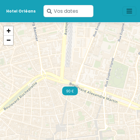
Saisissez
Hotel Orléans
vos
dates
+
−
90 €