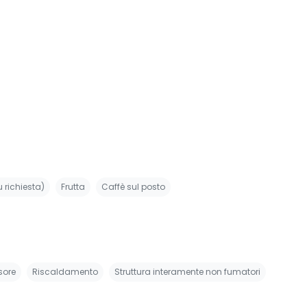
u richiesta)
Frutta
Caffè sul posto
sore
Riscaldamento
Struttura interamente non fumatori