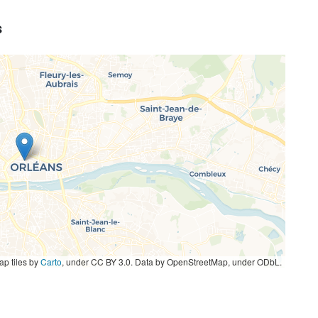
s
p tiles by
Carto
, under CC BY 3.0. Data by OpenStreetMap, under ODbL.