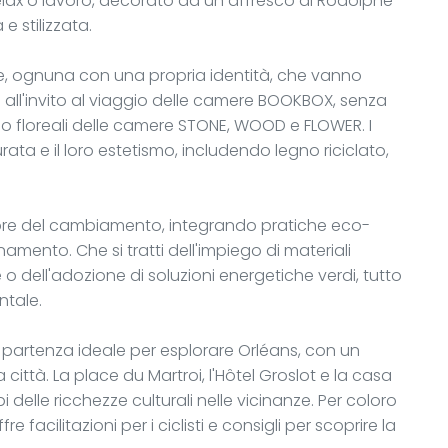
elax o lavoro, decorato da un affresco di Rodolphe
e stilizzata.
re, ognuna con una propria identità, che vanno
 all'invito al viaggio delle camere BOOKBOX, senza
i o floreali delle camere STONE, WOOD e FLOWER. I
rata e il loro estetismo, includendo legno riciclato,
attore del cambiamento, integrando pratiche eco-
amento. Che si tratti dell'impiego di materiali
e o dell'adozione di soluzioni energetiche verdi, tutto
ntale.
i partenza ideale per esplorare Orléans, con un
a città. La place du Martroi, l'Hôtel Groslot e la casa
delle ricchezze culturali nelle vicinanze. Per coloro
e facilitazioni per i ciclisti e consigli per scoprire la