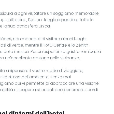
ssicura a ogni visitatore un soggiorno memorabile.
 fuga cittadina, l'Urban Jungle risponde a tutte le
e la sua atmosfera unica.
léans, non mancate di visitare alcuni luoghi
'oasi di verde, mentre il FRAC Centre e lo Zénith
e e della musica. Per un'esperienza gastronomica, La
no un'eccellente opzione nelle vicinanze.
ito a ripensare il vostro modo di viaggiare,
rispettoso dell'ambiente, senza mai
iorno qui vi permette di abbracciare una visione
ibilità e scoperta si incontrano per creare ricordi
ei dintorni dell'hotel