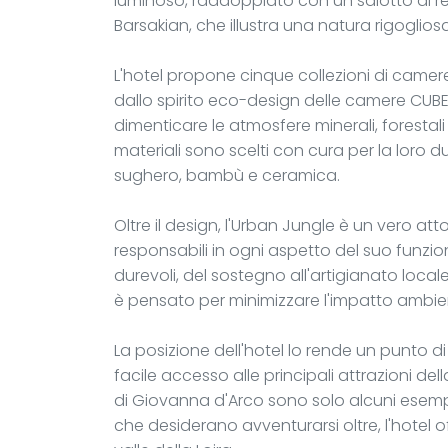
luminoso, raddoppiato con un salotto di r
Barsakian, che illustra una natura rigogliosa 
L'hotel propone cinque collezioni di came
dallo spirito eco-design delle camere CUBE
dimenticare le atmosfere minerali, forestal
materiali sono scelti con cura per la loro du
sughero, bambù e ceramica.
Oltre il design, l'Urban Jungle è un vero 
responsabili in ogni aspetto del suo funzion
durevoli, del sostegno all'artigianato local
è pensato per minimizzare l'impatto ambie
La posizione dell'hotel lo rende un punto d
facile accesso alle principali attrazioni dell
di Giovanna d'Arco sono solo alcuni esempi 
che desiderano avventurarsi oltre, l'hotel offr