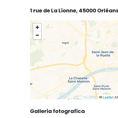
1 rue de La Lionne, 45000 Orléan
+
−
Leaflet
|
Ma
Galleria fotografica