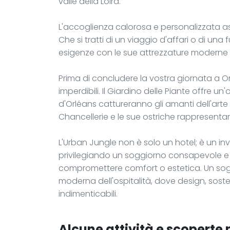
valle della Loira.
L'accoglienza calorosa e personalizzata a
Che si tratti di un viaggio d'affari o di una
esigenze con le sue attrezzature moderne 
Prima di concludere la vostra giornata a Or
imperdibili. Il Giardino delle Piante offre un
d'Orléans cattureranno gli amanti dell'art
Chancellerie e le sue ostriche rappresenta
L'Urban Jungle non è solo un hotel; è un inv
privilegiando un soggiorno consapevole e 
compromettere comfort o estetica. Un sogg
moderna dell'ospitalità, dove design, sosten
indimenticabili.
Alcune attività e scoperte n