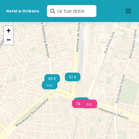
Inserisci
Hotel a Orléans
le
tue
+
date
−
51 €
65 €
n.c.
55 €
74 €
n.c.