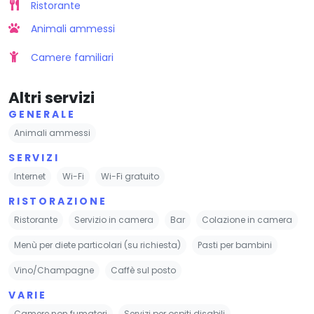
Ristorante
Animali ammessi
Camere familiari
Altri servizi
GENERALE
Animali ammessi
SERVIZI
Internet
Wi-Fi
Wi-Fi gratuito
RISTORAZIONE
Ristorante
Servizio in camera
Bar
Colazione in camera
Menù per diete particolari (su richiesta)
Pasti per bambini
Vino/Champagne
Caffè sul posto
VARIE
Camere non fumatori
Servizi per ospiti disabili