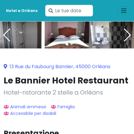
Inserisci
Hotel a Orléans
le
tue
date
13 Rue du Faubourg Bannier, 45000 Orléans
Le Bannier Hotel Restaurant
Hotel-ristorante 2 stelle a Orléans
Animali ammessi
Famiglia
Accessibile per disabili
Presentazione