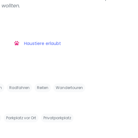
 wollten.
Haustiere erlaubt
n
Radfahren
Reiten
Wandertouren
Parkplatz vor Ort
Privatparkplatz