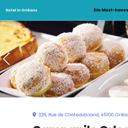
Die Must-have
Hotel in Orléans
326, Rue de Chateaubriand, 45100 Orléa