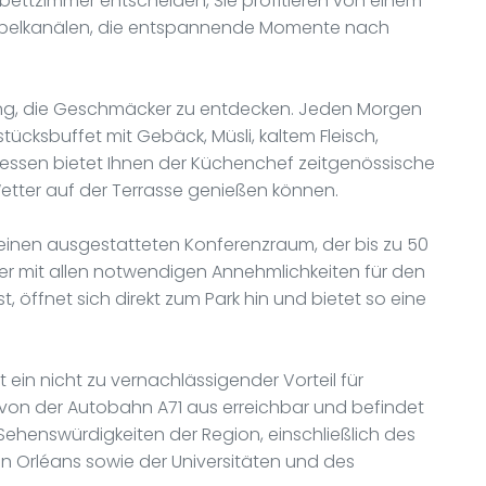
ibettzimmer entscheiden, Sie profitieren von einem
Kabelkanälen, die entspannende Momente nach
dung, die Geschmäcker zu entdecken. Jeden Morgen
ücksbuffet mit Gebäck, Müsli, kaltem Fleisch,
essen bietet Ihnen der Küchenchef zeitgenössische
etter auf der Terrasse genießen können.
 einen ausgestatteten Konferenzraum, der bis zu 50
r mit allen notwendigen Annehmlichkeiten für den
t, öffnet sich direkt zum Park hin und bietet so eine
t ein nicht zu vernachlässigender Vorteil für
t von der Autobahn A71 aus erreichbar und befindet
 Sehenswürdigkeiten der Region, einschließlich des
von Orléans sowie der Universitäten und des