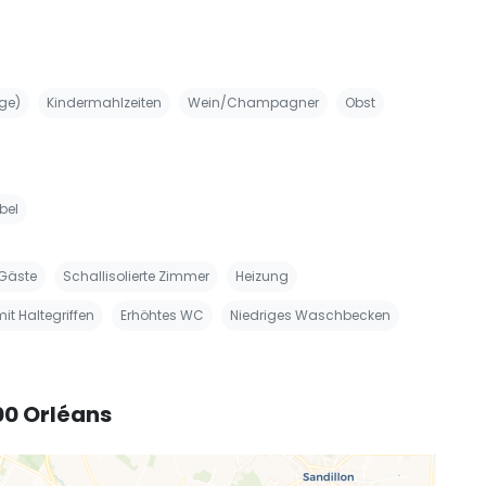
age)
Kindermahlzeiten
Wein/Champagner
Obst
bel
 Gäste
Schallisolierte Zimmer
Heizung
it Haltegriffen
Erhöhtes WC
Niedriges Waschbecken
00 Orléans