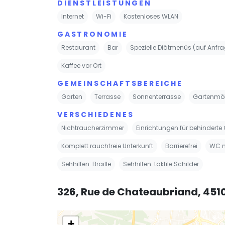
DIENSTLEISTUNGEN
Internet
Wi-Fi
Kostenloses WLAN
GASTRONOMIE
Restaurant
Bar
Spezielle Diätmenüs (auf Anfr
Kaffee vor Ort
GEMEINSCHAFTSBEREICHE
Garten
Terrasse
Sonnenterrasse
Gartenmö
VERSCHIEDENES
Nichtraucherzimmer
Einrichtungen für behinderte
Komplett rauchfreie Unterkunft
Barrierefrei
WC m
Sehhilfen: Braille
Sehhilfen: taktile Schilder
326, Rue de Chateaubriand, 451
+