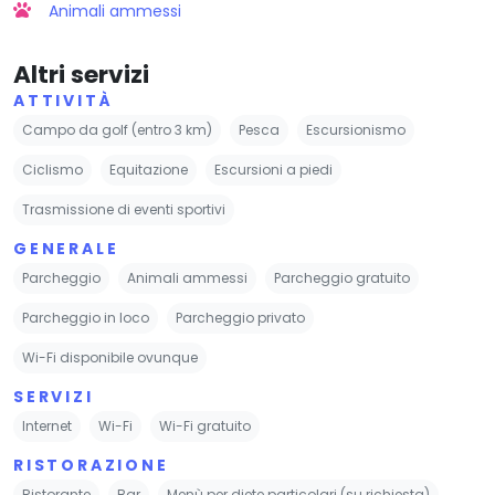
Animali ammessi
Altri servizi
ATTIVITÀ
Campo da golf (entro 3 km)
Pesca
Escursionismo
Ciclismo
Equitazione
Escursioni a piedi
Trasmissione di eventi sportivi
GENERALE
Parcheggio
Animali ammessi
Parcheggio gratuito
Parcheggio in loco
Parcheggio privato
Wi-Fi disponibile ovunque
SERVIZI
Internet
Wi-Fi
Wi-Fi gratuito
RISTORAZIONE
Ristorante
Bar
Menù per diete particolari (su richiesta)