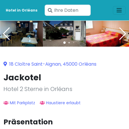
Geben
Hotel in Orléans
Sie
Ihre
Daten
ein
18 Cloître Saint-Aignan, 45000 Orléans
Jackotel
Hotel 2 Sterne in Orléans
Mit Parkplatz
Haustiere erlaubt
Präsentation