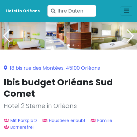
Geben
Hotel in Orléans
Sie
Ihre
Daten
ein
18 bis rue des Montées, 45100 Orléans
Ibis budget Orléans Sud
Comet
Hotel 2 Sterne in Orléans
Mit Parkplatz
Haustiere erlaubt
Familie
Barrierefrei