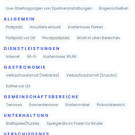
Live-Übertragungen von Sportveranstaltungen
Bogenschießen
ALLGEMEIN
Parkplatz
Haustiere erlaubt
Kostenloses Parken
Parkplatz vor Ort
Privatparkplatz
WLAN in allen Bereichen
DIENSTLEISTUNGEN
Internet
Wi-Fi
Kostenloses WLAN
GASTRONOMIE
Verkaufsautomat (Getränke)
Verkaufsautomat (Snacks)
Kaffee vor Ort
GEMEINSCHAFTSBEREICHE
Terrasse
Sonnenterrasse
Gartenmöbel
Picknickbereich
UNTERHALTUNG
Brettspiele/Puzzles
Spielgeräte im Freien für Kinder
VERSCHIEDENES