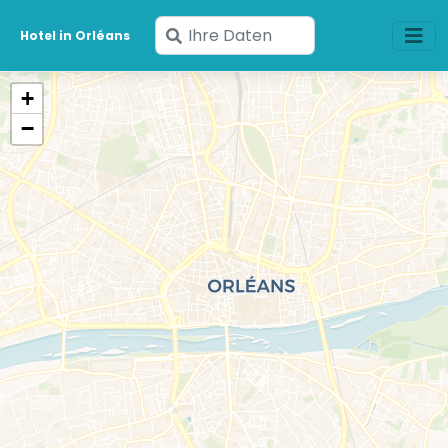
Geben
Hotel in Orléans
Sie
Ihre
+
Daten
−
ein