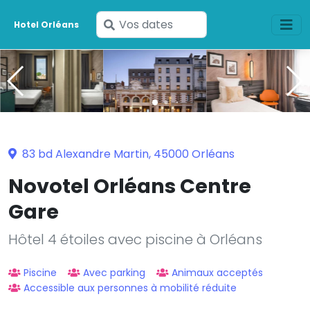
Saisissez
Hotel Orléans
vos
dates
83 bd Alexandre Martin, 45000 Orléans
Novotel Orléans Centre
Gare
Hôtel 4 étoiles avec piscine à Orléans
Piscine
Avec parking
Animaux acceptés
Accessible aux personnes à mobilité réduite