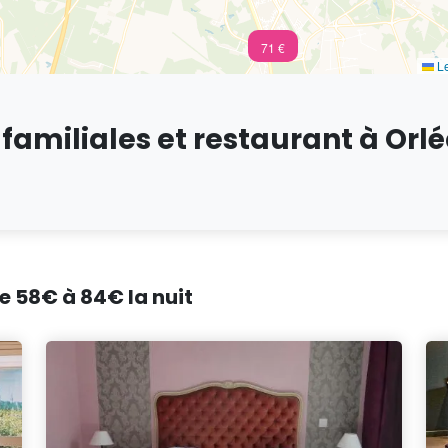
n.c.
71 €
Le
amiliales et restaurant à Orl
de 58€ à 84€ la nuit