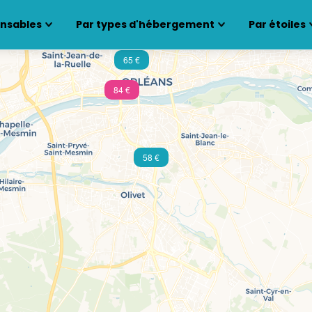
ensables
Par types d'hébergement
Par étoiles
65 €
84 €
58 €