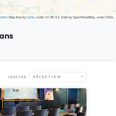
aflet
|
Map tiles by
Carto
, under CC BY 3.0. Data by OpenStreetMap, under ODbL.
éans
SÉLECTION
TRIER PAR