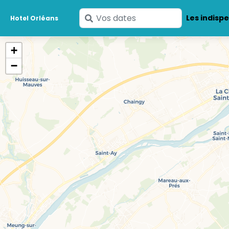
Saisissez
Les indisp
Hotel Orléans
vos
dates
+
−